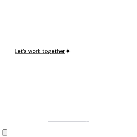
We’re open and available to take on new proj
Let's discuss your ideas and bring them to l
Let’s work together
PLANDER
Back to top
©2026 Plander. All Rights Reserved.